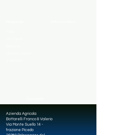
Negozio
Informativa
Tutto
FAQ
Vini Fermi
Termini e Condizioni
Bollicine
Vendita
Olio Evo, Liquori
Politica pagamenti e
e Distillati
spedizioni
Politica sulla privacy
Informativa sui cookie
Dichiarazione di
accessibilità
Contatti
Azienda Agricola
Bottarelli Franco & Valerio
Via Monte Suello 14 -
frazione Picedo