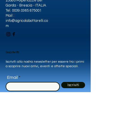
25080 Polpenazze del
Garda - Brescia - ITALIA
Tel.
0039.0365.675001
Mail :
info@agricolabottarelli.co
m
Iscriviti
Iscriviti alla nostra newsletter per essere tra i primi
a scoprire nuovi arrivi, eventi e offerte speciali.
Email
Iscriviti
© 2035 by ABC. Creato e protetto da
Wix