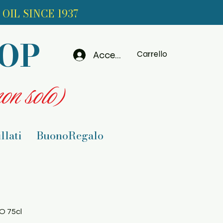
OIL SINCE 1937
HOP
Accedi
Carrello
on solo)
llati
BuonoRegalo
O 75cl