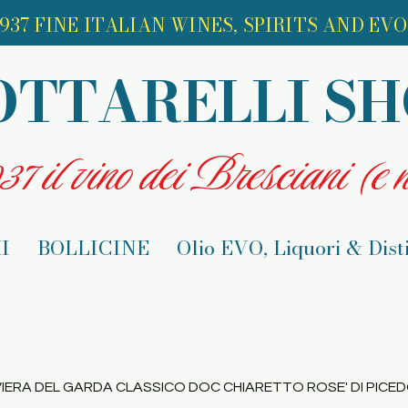
937 FINE ITALIAN WINES, SPIRITS AND EVO 
OTTARELLI S
7 il vino dei Bresciani (e n
I
BOLLICINE
Olio EVO, Liquori & Disti
VIERA DEL GARDA CLASSICO DOC CHIARETTO ROSE' DI PICED