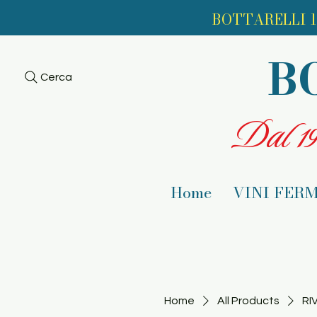
BOTTARELLI 1
B
Cerca
Dal 193
Home
VINI FERM
Home
All Products
RI