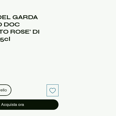
 DEL GARDA
O DOC
O ROSE' DI
5cl
ello
Acquista ora