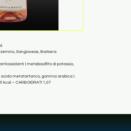
l.
rzemino, Sangiovese, Barbera.
ntiossidanti ( metabisolfito di potassio, 
co, acido metatartarico, gomma arabica ) .
75 kcal – CARBOIDRATI 1,07 