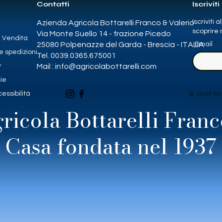
Contatti
Iscriviti
Iscriviti 
Azienda Agricola Bottarelli Franco & Valerio
scoprire n
Via Monte Suello 14 - frazione Picedo
i Vendita
25080 Polpenazze del Garda - Brescia - ITALIA
Email
e spedizioni
Tel. 0039.0365.675001
y
Mail :
info@agricolabottarelli.com
kie
essibilità
© 2035 by
ricola Bottarelli Franc
Casa fondata nel 1937