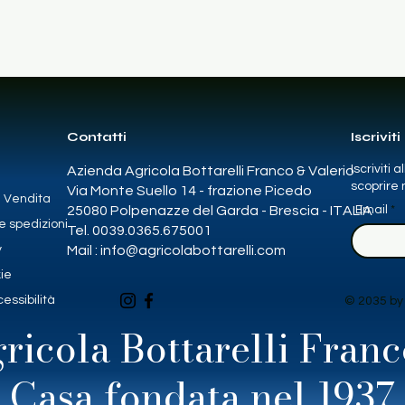
Contatti
Iscriviti
Iscriviti 
Azienda Agricola Bottarelli Franco & Valerio
scoprire n
Via Monte Suello 14 - frazione Picedo
i Vendita
25080 Polpenazze del Garda - Brescia - ITALIA
Email
e spedizioni
Tel. 0039.0365.675001
y
Mail :
info@agricolabottarelli.com
kie
essibilità
© 2035 by
ricola Bottarelli Franc
Casa fondata nel 1937