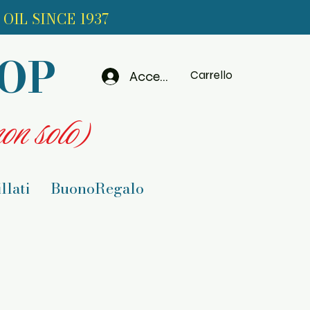
OIL SINCE 1937
HOP
Accedi
Carrello
on solo)
llati
BuonoRegalo