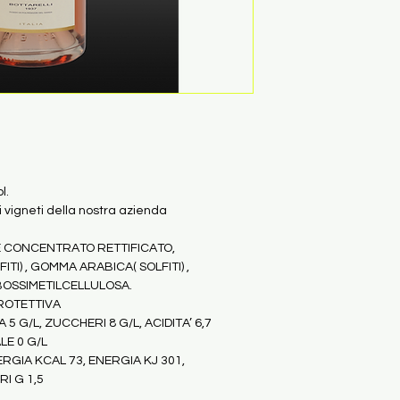
l.
 vigneti della nostra azienda
VE CONCENTRATO RETTIFICATO, 
TI) , GOMMA ARABICA( SOLFITI) , 
BOSSIMETILCELLULOSA.
ROTETTIVA
 5 G/L, ZUCCHERI 8 G/L, ACIDITA’ 6,7
LE 0 G/L
ERGIA KCAL 73, ENERGIA KJ 301, 
I G 1,5