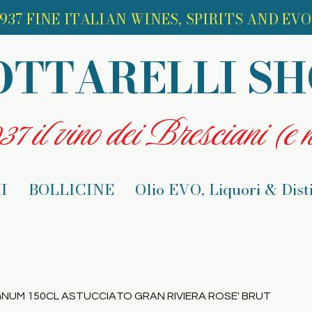
937 FINE ITALIAN WINES, SPIRITS AND EVO 
OTTARELLI S
7 il vino dei Bresciani (e n
I
BOLLICINE
Olio EVO, Liquori & Disti
NUM 150CL ASTUCCIATO GRAN RIVIERA ROSE' BRUT