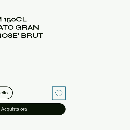
 150CL
ATO GRAN
ROSE' BRUT
ello
Acquista ora