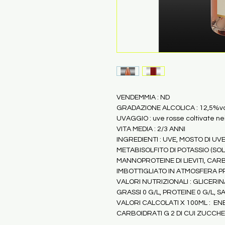
VENDEMMIA : ND
GRADAZIONE ALCOLICA : 12,5%vo
UVAGGIO : uve rosse coltivate nei
VITA MEDIA : 2/3 ANNI
INGREDIENTI : UVE, MOSTO DI U
METABISOLFITO DI POTASSIO (SOLFI
MANNOPROTEINE DI LIEVITI, CAR
IMBOTTIGLIATO IN ATMOSFERA P
VALORI NUTRIZIONALI : GLICERINA
GRASSI 0 G/L, PROTEINE 0 G/L, SA
VALORI CALCOLATI X 100ML :  EN
CARBOIDRATI G 2 DI CUI ZUCCHER