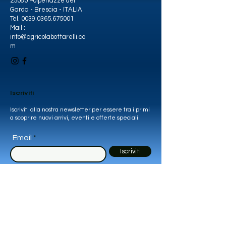
25080 Polpenazze del
Garda - Brescia - ITALIA
Tel.
0039.0365.675001
Mail :
info@agricolabottarelli.co
m
Iscriviti
Iscriviti alla nostra newsletter per essere tra i primi
a scoprire nuovi arrivi, eventi e offerte speciali.
Email
Iscriviti
© 2035 by ABC. Creato e protetto da
Wix