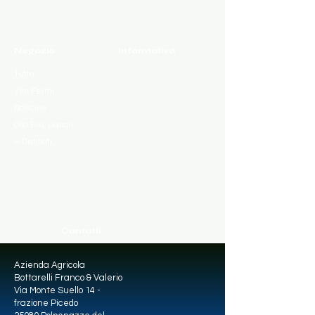
Negozio
Informativa
Tutto
FAQ
Vini Fermi
Termini e Condizioni
Bollicine
Vendita
Olio Evo, Liquori
Politica pagamenti e
e Distillati
spedizioni
Politica sulla privacy
Informativa sui cookie
Dichiarazione di
accessibilità
Contatti
Azienda Agricola
Bottarelli Franco & Valerio
Via Monte Suello 14 -
frazione Picedo